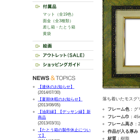
マット（全19色）
面金（全3種類）
差し箱・たとう箱
黄袋
【連休のお知らせ】
(2014/07/30)
落ち着いたモスグ
【夏期休暇のお知らせ】
(2013/08/05)
フレーム色
：グ
【油彩縁】【デッサン縁】新
フレーム巾
：45
商品
(2013/03/31)
フレーム高さ
：
【たとう箱の製作休止につい
作品が入る厚み
て】
材質
：樹脂