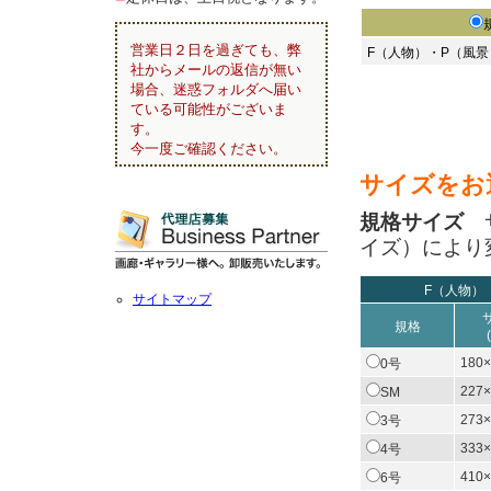
営業日２日を過ぎても、弊
F（人物）・P（風
社からメールの返信が無い
場合、迷惑フォルダへ届い
ている可能性がございま
す。
今一度ご確認ください。
サイズをお
規格サイズ
サ
イズ）により
F（人物）
サイトマップ
規格
180×
0号
227×
SM
273×
3号
333×
4号
410×
6号