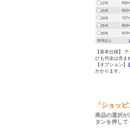
606×
12号
652×
15号
727×
20号
803×
25号
910×
30号
30号以上
【基本仕様】 
ひも代金は含ま
【オプション】
かかります。
「ショッピ
商品の選択が
タンを押して