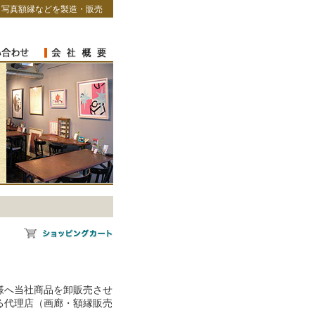
・写真額縁などを製造・販売
様へ当社商品を卸販売させ
る代理店（画廊・額縁販売