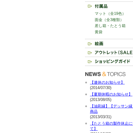
マット（全19色）
面金（全3種類）
差し箱・たとう箱
黄袋
【連休のお知らせ】
(2014/07/30)
【夏期休暇のお知らせ】
(2013/08/05)
【油彩縁】【デッサン縁
商品
(2013/03/31)
【たとう箱の製作休止に
て】