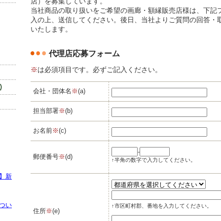
店）を募集しています。
当社商品の取り扱いをご希望の画廊・額縁販売店様は、下記
入の上、送信してください。後日、当社よりご質問の回答・
いたします。
代理店応募フォーム
※
は必須項目です。必ずご記入ください。
会社・団体名
※
(a)
担当部署
※
(b)
お名前
※
(c)
-
郵便番号
※
(d)
↑半角の数字で入力してください。
】新
つい
↑市区町村郡、番地を入力してください。
住所
※
(e)