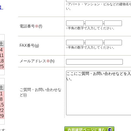
↑アパート・マンション・ビルなどの建物名
】
い。
-
-
電話番号
※
(f)
↑半角の数字で入力してください。
-
-
土
FAX番号(g)
↑半角の数字で入力してください。
4
11
18
メールアドレス
※
(h)
25
土
ご質問・お問い合わせな
1
ど(i)
8
15
22
29
ます。