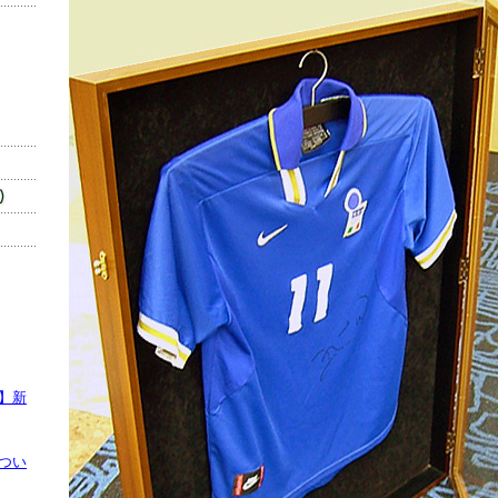
】新
つい