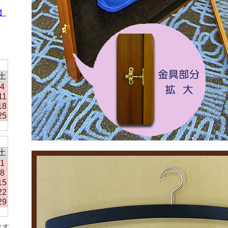
】
土
4
11
18
25
土
1
8
15
22
29
ます。