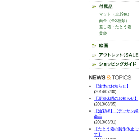
マット（全19色）
面金（全3種類）
差し箱・たとう箱
黄袋
【連休のお知らせ】
(2014/07/30)
【夏期休暇のお知らせ】
(2013/08/05)
【油彩縁】【デッサン縁
商品
(2013/03/31)
【たとう箱の製作休止に
て】