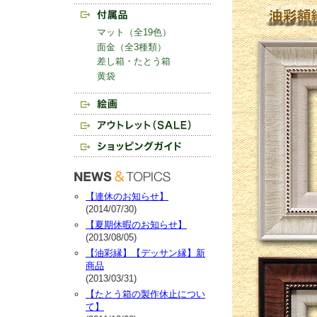
マット（全19色）
面金（全3種類）
差し箱・たとう箱
黄袋
【連休のお知らせ】
(2014/07/30)
【夏期休暇のお知らせ】
(2013/08/05)
【油彩縁】【デッサン縁】新
商品
(2013/03/31)
【たとう箱の製作休止につい
て】