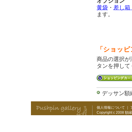
オプション
黄袋
・
差し箱
ます。
「ショッピ
商品の選択が
タンを押して
デッサン額
個人情報について
｜
Copyright c 2008
額縁