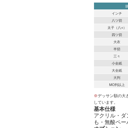
インチ
八ツ切
太子（八○）
四ツ切
大衣
半切
三々
小全紙
大全紙
大判
MO判以上
※
デッサン額の大
しています。
基本仕様
アクリル・ダ
も・無酸ペー