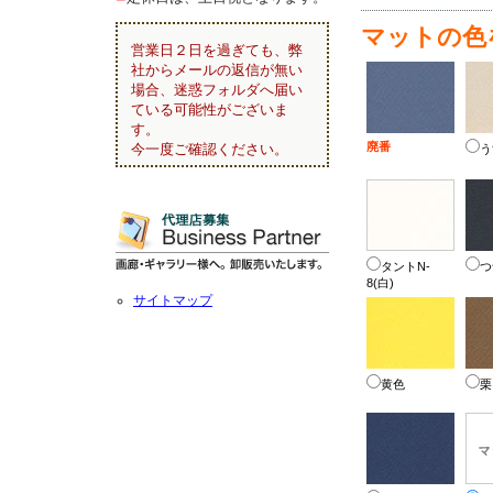
マットの色
営業日２日を過ぎても、弊
社からメールの返信が無い
場合、迷惑フォルダへ届い
ている可能性がございま
す。
廃番
今一度ご確認ください。
う
タントN-
つ
8(白)
サイトマップ
黄色
栗