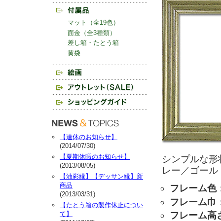
マット（全19色）
面金（全3種類）
差し箱・たとう箱
黄袋
【連休のお知らせ】
(2014/07/30)
【夏期休暇のお知らせ】
シンプルな形
(2013/08/05)
レー／ゴール
【油彩縁】【デッサン縁】新
商品
フレーム色
(2013/03/31)
フレーム巾
【たとう箱の製作休止につい
て】
フレーム高