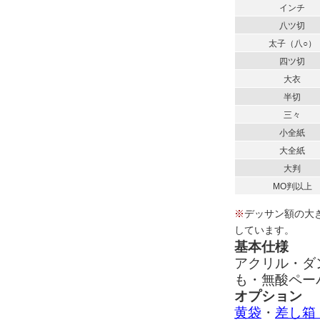
インチ
八ツ切
太子（八○）
四ツ切
大衣
半切
三々
小全紙
大全紙
大判
MO判以上
※
デッサン額の大
しています。
基本仕様
アクリル・ダ
も・無酸ペー
オプション
黄袋
・
差し箱