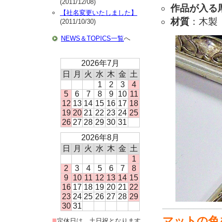
(2011/12/08)
作品が入る
【社名変更いたしました】
材質
：木製
(2011/10/30)
NEWS＆TOPICS一覧
へ
2026年7月
日
月
火
水
木
金
土
1
2
3
4
5
6
7
8
9
10
11
12
13
14
15
16
17
18
19
20
21
22
23
24
25
26
27
28
29
30
31
2026年8月
日
月
火
水
木
金
土
1
2
3
4
5
6
7
8
9
10
11
12
13
14
15
16
17
18
19
20
21
22
23
24
25
26
27
28
29
30
31
マットの色
■
定休日は、土日祝となります。