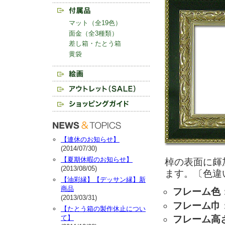
マット（全19色）
面金（全3種類）
差し箱・たとう箱
黄袋
【連休のお知らせ】
(2014/07/30)
【夏期休暇のお知らせ】
棹の表面に皹
(2013/08/05)
ます。〔色違
【油彩縁】【デッサン縁】新
商品
フレーム色
(2013/03/31)
フレーム巾
【たとう箱の製作休止につい
て】
フレーム高