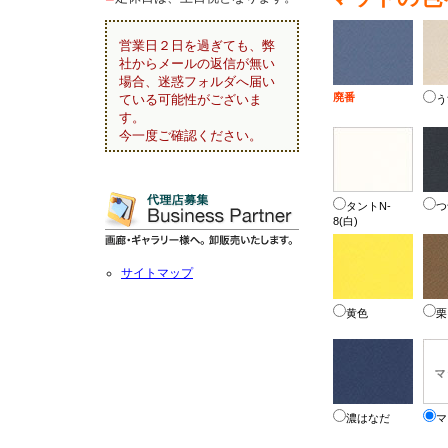
営業日２日を過ぎても、弊
社からメールの返信が無い
場合、迷惑フォルダへ届い
廃番
ている可能性がございま
う
す。
今一度ご確認ください。
タントN-
つ
8(白)
サイトマップ
黄色
栗
濃はなだ
マ