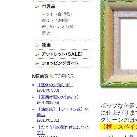
マット（全19色）
面金（全3種類）
差し箱・たとう箱
黄袋
【連休のお知らせ】
(2014/07/30)
【夏期休暇のお知らせ】
(2013/08/05)
ポップな色遣
【油彩縁】【デッサン縁】新
に仕上がりま
商品
グリーンのほ
(2013/03/31)
〔棹：スペイ
【たとう箱の製作休止につい
て】