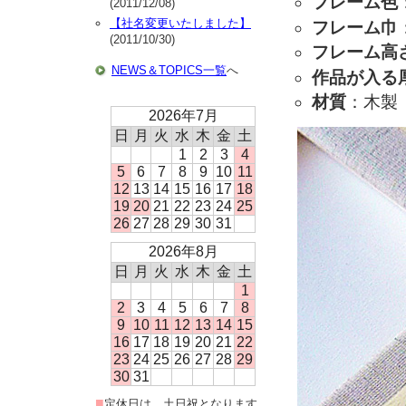
フレーム色
(2011/12/08)
【社名変更いたしました】
フレーム巾
(2011/10/30)
フレーム高
NEWS＆TOPICS一覧
へ
作品が入る
材質
：木製
2026年7月
日
月
火
水
木
金
土
1
2
3
4
5
6
7
8
9
10
11
12
13
14
15
16
17
18
19
20
21
22
23
24
25
26
27
28
29
30
31
2026年8月
日
月
火
水
木
金
土
1
2
3
4
5
6
7
8
9
10
11
12
13
14
15
16
17
18
19
20
21
22
23
24
25
26
27
28
29
30
31
■
定休日は、土日祝となります。