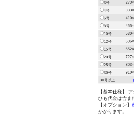
273×
3号
333×
4号
410×
6号
455×
8号
530×
10号
606×
12号
652×
15号
727×
20号
803×
25号
910×
30号
30号以上
【基本仕様】 
ひも代金は含ま
【オプション】
かかります。