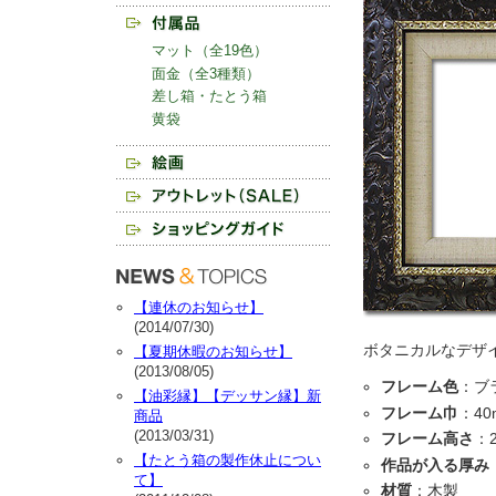
マット（全19色）
面金（全3種類）
差し箱・たとう箱
黄袋
【連休のお知らせ】
(2014/07/30)
ボタニカルなデザ
【夏期休暇のお知らせ】
(2013/08/05)
フレーム色
：ブ
【油彩縁】【デッサン縁】新
フレーム巾
：40
商品
(2013/03/31)
フレーム高さ
：
【たとう箱の製作休止につい
作品が入る厚み
て】
材質
：木製