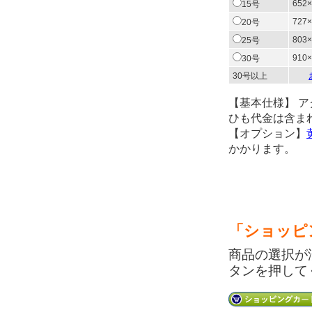
652×
15号
727×
20号
803×
25号
910×
30号
30号以上
【基本仕様】 
ひも代金は含ま
【オプション】
かかります。
「ショッピ
商品の選択が
タンを押して