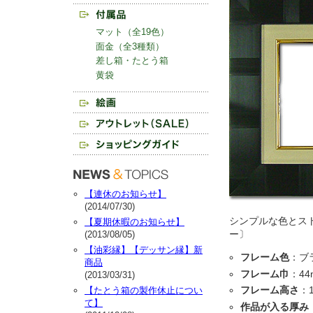
マット（全19色）
面金（全3種類）
差し箱・たとう箱
黄袋
【連休のお知らせ】
(2014/07/30)
シンプルな色とス
【夏期休暇のお知らせ】
ー〕
(2013/08/05)
【油彩縁】【デッサン縁】新
フレーム色
：ブ
商品
フレーム巾
：44
(2013/03/31)
フレーム高さ
：
【たとう箱の製作休止につい
て】
作品が入る厚み