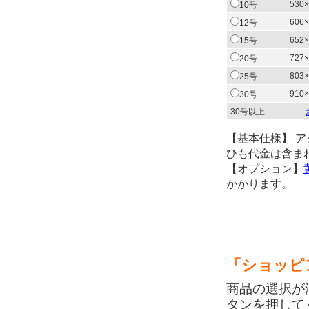
530×
10号
606×
12号
652×
15号
727×
20号
803×
25号
910×
30号
30号以上
【基本仕様】 
ひも代金は含ま
【オプション】
かかります。
「ショッピ
商品の選択が
タンを押して