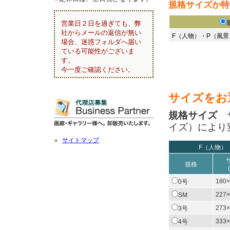
規格サイズか特
営業日２日を過ぎても、弊
社からメールの返信が無い
F（人物）・P（風
場合、迷惑フォルダへ届い
ている可能性がございま
す。
今一度ご確認ください。
サイズをお
規格サイズ
サ
イズ）により
サイトマップ
F（人物）
規格
180×
0号
227×
SM
273×
3号
333×
4号